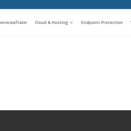
Serviceaftaler
Cloud & Hosting
Endpoint Protection
rofiler
at skræddersy din telefoni efter dine unikke behov. Du har mulighed for
ker vist, når du ringer til andre