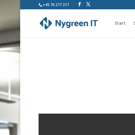
+45 70 217 217
Start
Myfone Guide til P
Profiler giver dig en unik mulighed for 
indgående opkald, og hvilke numre du øns